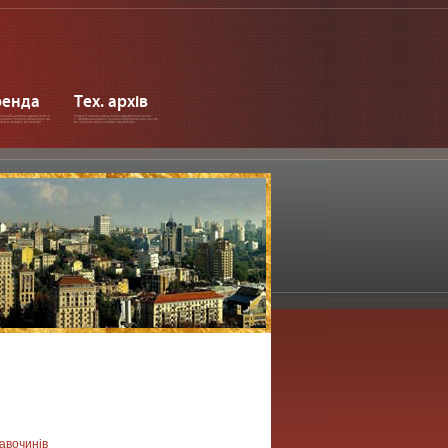
енда
Тех. архів
авочинів