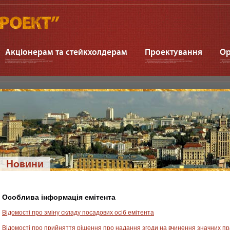
Акціонерам та стейкхолдерам
Проектування
Ор
Новини
Особлива інформація емітента
Відомості про зміну складу посадових осіб емітента
Відомості про прийняття рішення про надання згоди на вчинення значних пр