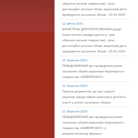
обрання органів товариства) - річні
дистанційні загальні збори акціонерів дата
проведення загальних зборів - 03.04.2025
11 квітня 2024
БЮЛЕТЕНЬ ДЛЯ ГОЛОСУВАННЯ (щодо
інших питань порядку денного, крім
обрання органів товариства) - річні
дистанційні загальні збори акціонерів дата
проведення загальних зборів - 23.04.2024
21 березня 2024
ПОВІДОМЛЕННЯ про проведення річних
загальних зборів акціонерів Акціонерного
товариства «КИЇВПРОЕКТ»
21 березня 2024
Перелік документів, що має надати
акціонер (представник акціонера) для його
участі у річних загальних зборах
21 березня 2024
ПОВІДОМЛЕННЯ про проведення річних
загальних зборів акціонерів Акціонерного
товариства «КИЇВПРОЕКТ» у
машиночитаному форматі